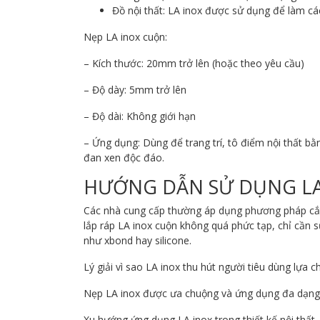
Đồ nội thất: LA inox được sử dụng để làm cá
Nẹp LA inox cuộn:
– Kích thước: 20mm trở lên (hoặc theo yêu cầu)
– Độ dày: 5mm trở lên
– Độ dài: Không giới hạn
– Ứng dụng: Dùng để trang trí, tô điểm nội thất bằ
đan xen độc đáo.
HƯỚNG DẪN SỬ DỤNG LA
Các nhà cung cấp thường áp dụng phương pháp cắt 
lắp ráp LA inox cuộn không quá phức tạp, chỉ cần 
như xbond hay silicone.
Lý giải vì sao LA inox thu hút người tiêu dùng lựa c
Nẹp LA inox được ưa chuộng và ứng dụng đa dạng t
Xu hướng ứng dụng LA inox trong thiết kế nội thất