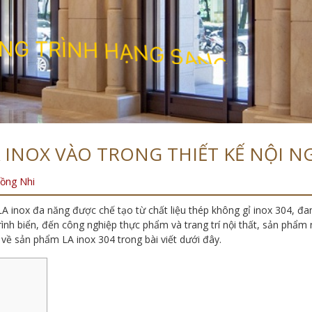
N
G
T
R
Ì
N
H
H
Ạ
N
G
S
A
N
G
INOX VÀO TRONG THIẾT KẾ NỘI N
ồng Nhi
inox đa năng được chế tạo từ chất liệu thép không gỉ inox 304, đan
rình biển, đến công nghiệp thực phẩm và trang trí nội thất, sản phẩm n
t về sản phẩm LA inox 304 trong bài viết dưới đây.