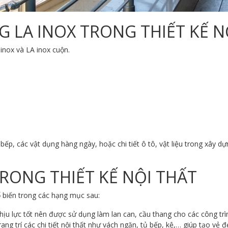
LA INOX TRONG THIẾT KẾ N
inox và LA inox cuộn.
, các vật dụng hàng ngày, hoặc chi tiết ô tô, vật liệu trong xây dự
RONG THIẾT KẾ NỘI THẤT
ổ biến trong các hạng mục sau:
chịu lực tốt nên được sử dụng làm lan can, cầu thang cho các công tr
rang trí các chi tiết nội thất như vách ngăn, tủ bếp, kệ,… giúp tạo vẻ 