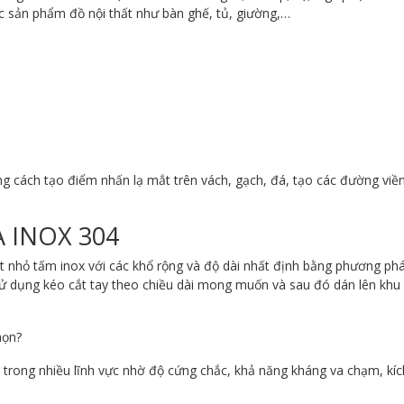
c sản phẩm đồ nội thất như bàn ghế, tủ, giường,…
ng cách tạo điểm nhấn lạ mắt trên vách, gạch, đá, tạo các đường viền
 INOX 304
nhỏ tấm inox với các khổ rộng và độ dài nhất định bằng phương pháp
sử dụng kéo cắt tay theo chiều dài mong muốn và sau đó dán lên khu
họn?
rong nhiều lĩnh vực nhờ độ cứng chắc, khả năng kháng va chạm, kích