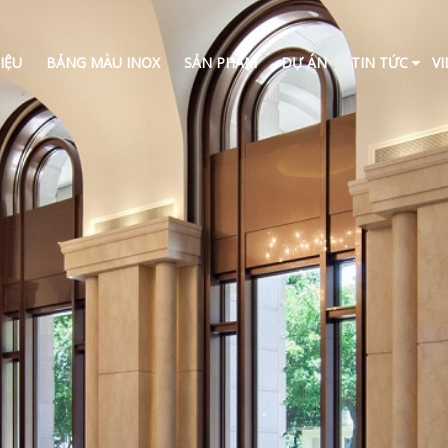
IỆU
BẢNG MÀU INOX
SẢN PHẨM
DỰ ÁN
TIN TỨC
V