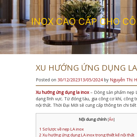
I
N
O
X
C
A
O
C
Ấ
P
C
H
O
C
Ô
XU HƯỚNG ỨNG DỤNG LA 
Posted on
30/12/2023
13/05/2024
by
Nguyễn Thị H
Xu hướng ứng dụng la inox
– Dòng sản phẩm nẹp LA 
dạng lĩnh vực. Từ đóng tàu, gia công cơ khí, công t
nội thất. Thời Đại Mới sẽ cung cấp thông tin chi tiế
Nội dung chính
[
Ẩn
]
1
Sơ lược về nẹp LA inox
2
Xu hướng ứng dụng LA inox trong thiết kế nội thất