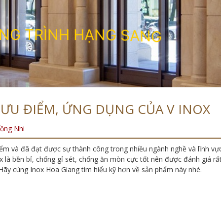
N
G
T
R
Ì
N
H
H
Ạ
N
G
S
A
N
G
, ƯU ĐIỂM, ỨNG DỤNG CỦA V INOX
ồng Nhi
điểm và đã đạt được sự thành công trong nhiều ngành nghề và lĩnh vự
nox là bền bỉ, chống gỉ sét, chống ăn mòn cực tốt nên được đánh giá rấ
 Hãy cùng Inox Hoa Giang tìm hiểu kỹ hơn về sản phẩm này nhé.