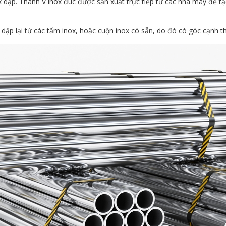
ox dập. Thanh V inox đúc được sản xuất trực tiếp từ các nhà máy để t
ập lại từ các tấm inox, hoặc cuộn inox có sẵn, do đó có góc cạnh t