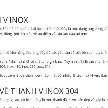
 V INOX
 304 để đảm bảo chất lượng tốt nhất. Đây là một dạng ứng dụng của l
 V, đồng thời tìm hiểu về ưu điểm và cấu tạo của nó nhé.
:
ợp kim có khả năng đáp ứng đầy đủ các yêu cầu về sức bền cơ học, ch
om, Niken và một số chất phụ gia khác. Tuy nhiên, tỷ lệ thành phần c
304, inox 430, inox 210, inox 316…
 được xem là lựa chọn hoàn hảo nhất với nhiều % crom và Niken, đảm 
VỀ THANH V INOX 304
t lượng cao, có hình dáng là một thanh dài được cán dẹp và gấp lại đ