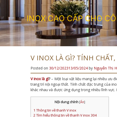
I
N
O
X
C
A
O
C
Ấ
P
C
H
O
C
Ô
V INOX LÀ GÌ? TÍNH CHẤT
Posted on
30/12/2023
13/05/2024
by
Nguyễn Thị H
V inox là gì
?
– Một loại vật liệu mang lại nhiều ưu 
trang trí nội ngoại thất. Tính chất đặc trưng của i
khác nhau và được ứng dụng trong nhiều lĩnh vực.
Nội dung chính
[
Ẩn
]
1
Thông tin về thanh V inox
2
Tìm hiểu thông tin về thanh V inox 304