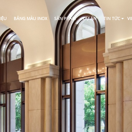
IỆU
BẢNG MÀU INOX
SẢN PHẨM
DỰ ÁN
TIN TỨC
V