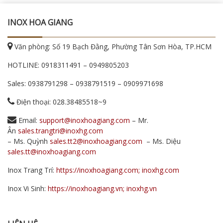
INOX HOA GIANG
Văn phòng: Số 19 Bạch Đằng, Phường Tân Sơn Hòa, TP.HCM
HOTLINE:
0918311491
–
0949805203
Sales:
0938791298
–
0938791519
–
0909971698
Điện thoại: 028.38485518~9
Email:
support@inoxhoagiang.com
– Mr.
Ân
sales.trangtri@inoxhg.com
– Ms. Quỳnh
sales.tt2@inoxhoagiang.com
– Ms. Diệu
sales.tt@inoxhoagiang.com
Inox Trang Trí:
https://inoxhoagiang.com; inoxhg.com
Inox Vi Sinh:
https://inoxhoagiang.vn; inoxhg.vn