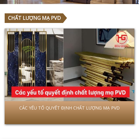
CHẤT LƯỢNG MẠ PVD
CÁC YẾU TỐ QUYẾT ĐỊNH CHẤT LƯỢNG MẠ PVD