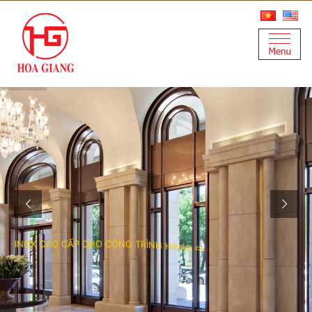
I
N
O
X
C
A
O
C
Ấ
P
C
H
O
C
Ô
N
G
T
R
Ì
N
H
H
Ạ
N
G
S
A
N
G