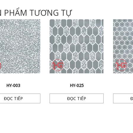
N PHẨM TƯƠNG TỰ
HY-003
HY-025
ĐỌC TIẾP
ĐỌC TIẾP
Đ