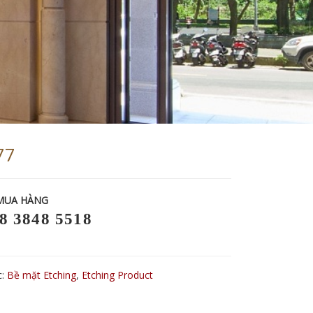
77
MUA HÀNG
8 3848 5518
c:
Bề mặt Etching
,
Etching Product