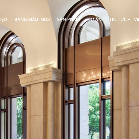
IỆU
BẢNG MÀU INOX
SẢN PHẨM
DỰ ÁN
TIN TỨC
V