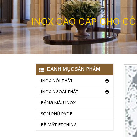
I
N
O
X
C
A
O
C
Ấ
P
C
H
O
C
Ô
DANH MỤC SẢN PHẨM
INOX NỘI THẤT
INOX NGOẠI THẤT
BẢNG MÀU INOX
SƠN PHỦ PVDF
BỀ MẶT ETCHING