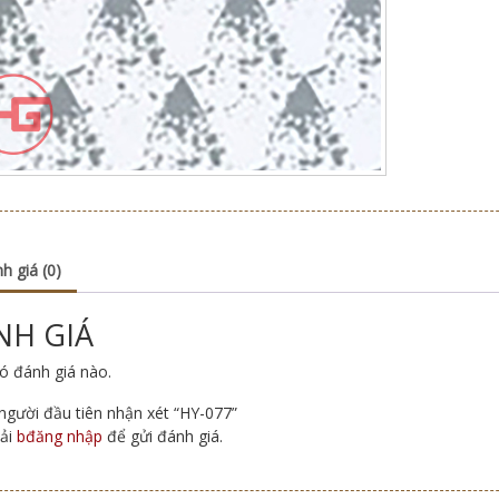
h giá (0)
NH GIÁ
ó đánh giá nào.
 người đầu tiên nhận xét “HY-077”
ải
bđăng nhập
để gửi đánh giá.