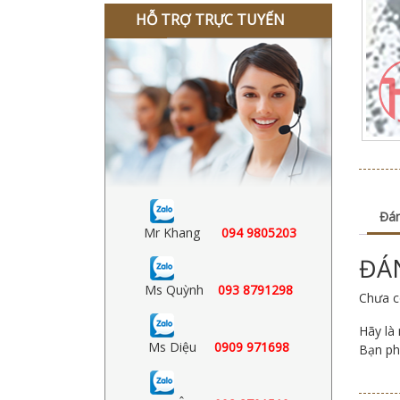
HỖ TRỢ TRỰC TUYẾN
Đán
Mr Khang
094 9805203
ĐÁ
Ms Quỳnh
093 8791298
Chưa c
Hãy là
Ms Diệu
0909 971698
Bạn ph