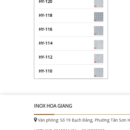
HY-120
HY-118
HY-116
HY-114
HY-112
HY-110
INOX HOA GIANG
Văn phòng: Số 19 Bạch Đằng, Phường Tân Sơn 