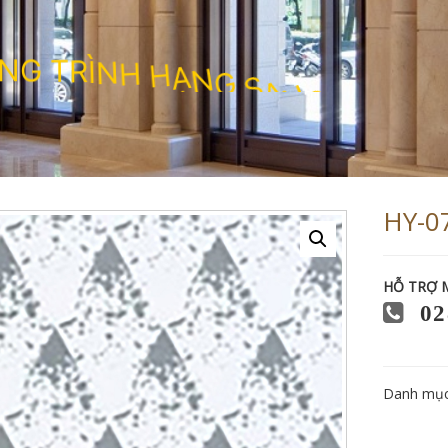
N
G
T
R
Ì
N
H
H
Ạ
N
G
S
A
N
G
HY-0
HỖ TRỢ 
02
Danh mụ