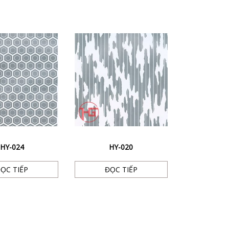
HY-024
HY-020
ỌC TIẾP
ĐỌC TIẾP