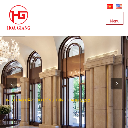
I
N
O
X
C
A
O
C
Ấ
P
C
H
O
C
Ô
N
G
T
R
Ì
N
H
H
Ạ
N
G
S
A
N
G