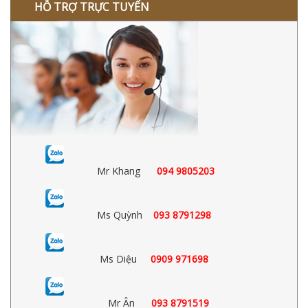
HỖ TRỢ TRỰC TUYẾN
Mr Khang
094 9805203
Ms Quỳnh
093 8791298
Ms Diệu
0909 971698
Mr Ân
093 8791519