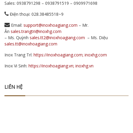
Sales:
0938791298
–
0938791519
–
0909971698
Điện thoại: 028.38485518~9
Email:
support@inoxhoagiang.com
– Mr.
Ân
sales.trangtri@inoxhg.com
– Ms. Quỳnh
sales.tt2@inoxhoagiang.com
– Ms. Diệu
sales.tt@inoxhoagiang.com
Inox Trang Trí:
https://inoxhoagiang.com; inoxhg.com
Inox Vi Sinh:
https://inoxhoagiang.vn; inoxhg.vn
LIÊN HỆ