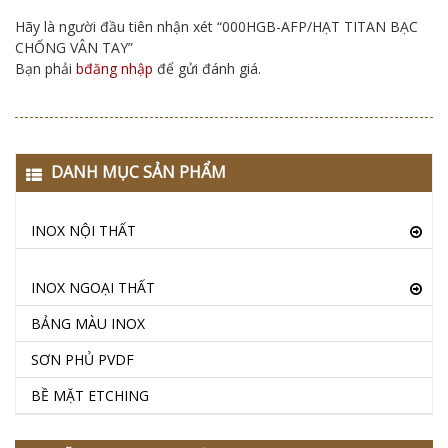
Hãy là người đầu tiên nhận xét “000HGB-AFP/HẠT TITAN BẠC
CHỐNG VÂN TAY”
Bạn phải
bđăng nhập
để gửi đánh giá.
DANH MỤC SẢN PHẨM
INOX NỘI THẤT
INOX NGOẠI THẤT
BẢNG MÀU INOX
SƠN PHỦ PVDF
BỀ MẶT ETCHING