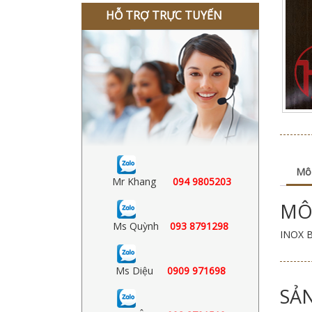
HỖ TRỢ TRỰC TUYẾN
Mô
Mr Khang
094 9805203
MÔ
Ms Quỳnh
093 8791298
INOX 
Ms Diệu
0909 971698
SẢ