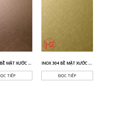
INOX 304 BỀ MẶT XƯỚC RỐI + MẠ TITAN NÂU
INOX 304 BỀ MẶT XƯỚC RỐI + MẠ TITAN VÀNG
ỌC TIẾP
ĐỌC TIẾP