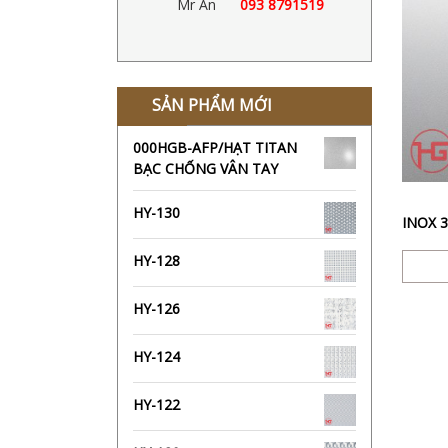
Mr Ân
093 8791519
SẢN PHẨM MỚI
000HGB-AFP/HẠT TITAN
BẠC CHỐNG VÂN TAY
HY-130
HY-128
HY-126
HY-124
HY-122