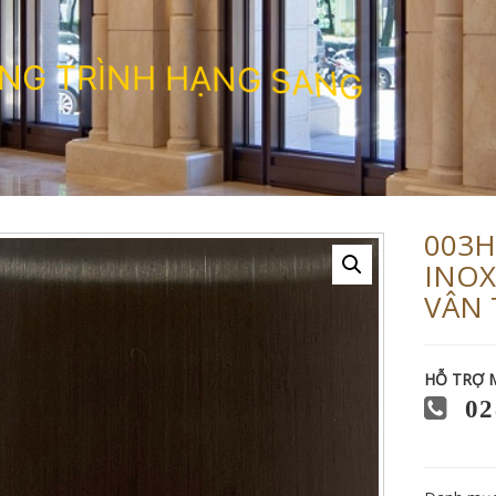
N
G
T
R
Ì
N
H
H
Ạ
N
G
S
A
N
G
003H
INOX
VÂN 
HỖ TRỢ 
02