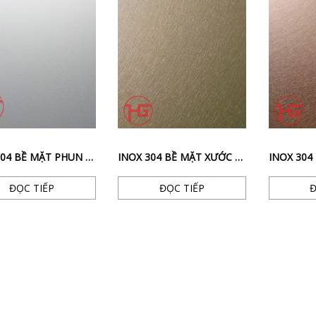
INOX 304 BỀ MẶT PHUN CÁT
INOX 304 BỀ MẶT XƯỚC RỐI + MẠ TITAN ĐỒNG
ĐỌC TIẾP
ĐỌC TIẾP
Đ