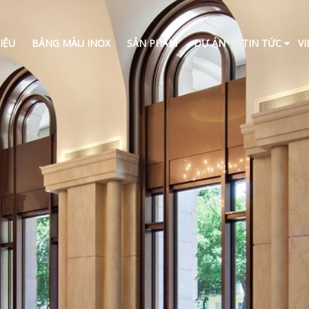
IỆU
BẢNG MÀU INOX
SẢN PHẨM
DỰ ÁN
TIN TỨC
V