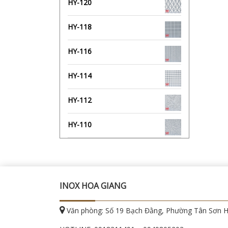
HY-120
HY-118
HY-116
HY-114
HY-112
HY-110
INOX HOA GIANG
Văn phòng: Số 19 Bạch Đằng, Phường Tân Sơn 