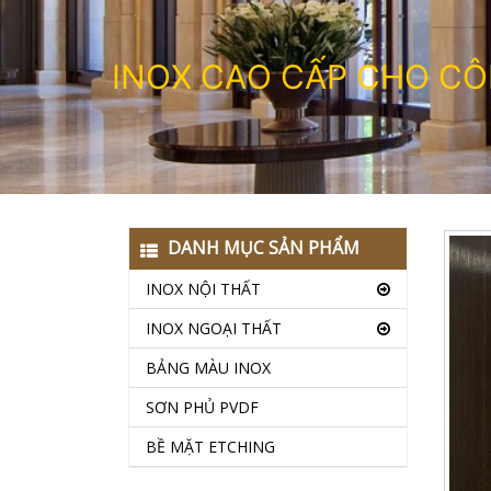
I
N
O
X
C
A
O
C
Ấ
P
C
H
O
C
Ô
DANH MỤC SẢN PHẨM
INOX NỘI THẤT
INOX NGOẠI THẤT
BẢNG MÀU INOX
SƠN PHỦ PVDF
BỀ MẶT ETCHING