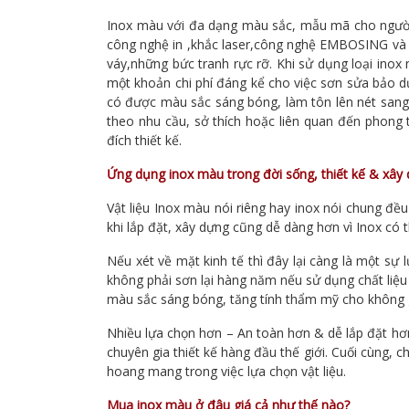
Inox màu với đa dạng màu sắc, mẫu mã cho người
công nghệ in ,khắc laser,công nghệ EMBOSING và
váy,những bức tranh rực rỡ. Khi sử dụng loại ino
một khoản chi phí đáng kể cho việc sơn sửa bảo d
có được màu sắc sáng bóng, làm tôn lên nét sang 
theo nhu cầu, sở thích hoặc liên quan đến phong 
đích thiết kế.
Ứng dụng inox màu trong đời sống, thiết kế & xây
Vật liệu Inox màu nói riêng hay inox nói chung đề
khi lắp đặt, xây dựng cũng dễ dàng hơn vì Inox có 
Nếu xét về mặt kinh tế thì đây lại càng là một sự l
không phải sơn lại hàng năm nếu sử dụng chất liệu nà
màu sắc sáng bóng, tăng tính thẩm mỹ cho không 
Nhiều lựa chọn hơn – An toàn hơn & dễ lắp đặt hơ
chuyên gia thiết kế hàng đầu thế giới. Cuối cùng, 
hoang mang trong việc lựa chọn vật liệu.
Mua inox màu ở đâu giá cả như thế nào?