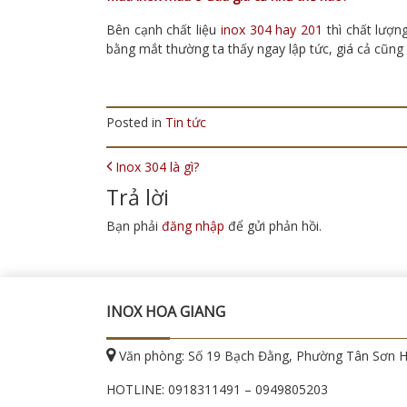
Bên cạnh chất liệu
inox 304 hay 201
thì chất lượn
bằng mắt thường ta thấy ngay lập tức, giá cả cũn
Posted in
Tin tức
POST NAVIGATION
Inox 304 là gì?
Trả lời
Bạn phải
đăng nhập
để gửi phản hồi.
INOX HOA GIANG
Văn phòng: Số 19 Bạch Đằng, Phường Tân Sơn 
HOTLINE:
0918311491
–
0949805203