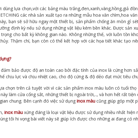
 dùng lựa chọn,với các bảng màu trắng,đen,xanh,vàng,hồng,giả đồn
 ETCHING các nhà sản xuất tạo ra những mẫu hoa văn chìm,hoa văn 
x này, bạn sẽ sở hữu ngay một thiết bị, sản phẩm chống ăn mòn gỉ sé
ưỡng định kỳ nếu sử dụng những vật liệu kém bền khác. Được sản xuấ
trọng cho bất kỳ không gian nào. Không những thế, với luôn tồn k
thủy. Thậm chí, bạn còn có thể kết hợp với các họa tiết khác tạo
 dựng?
u đảm bảo được độ an toàn cao bởi đặc tính của inox là cứng hơn sắt 
thể chịu lực và chịu nhiệt cao, cho độ cứng & độ dẻo đạt mức tiêu ch
ựa chọn trên cả tuyệt vời vì các sản phẩm inox màu luôn có tuổi thọ r
y làm cửa cổng sắt, những thiết bị ngoài trời,.., và hơn hết rất tiện c
gian chung. Bên cạnh đó việc sử dụng
inox màu
cũng giúp góp một ph
n,
inox màu
xứng đáng là loại vật liệu được sử dụng nhiều nhất hiện 
chúng tôi hi vọng bài viết này sẽ giúp ích được cho những ai đang có 