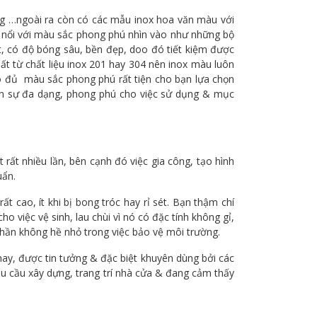
g …ngoài ra còn có các mẫu inox hoa văn màu với
nổi với màu sắc phong phú nhìn vào như những bộ
t, có độ bóng sâu, bền đẹp, doo đó tiết kiệm được
t từ chất liệu inox 201 hay 304 nên inox màu luôn
ho đủ màu sắc phong phú rất tiện cho bạn lựa chọn
 nên sự đa dạng, phong phú cho việc sử dụng & mục
rất nhiều lần, bên cạnh đó việc gia công, tạo hình
uẩn.
ất cao, ít khi bị bong tróc hay rỉ sét. Bạn thậm chí
ho việc vệ sinh, lau chùi vì nó có đặc tính không gỉ,
ần không hề nhỏ trong việc bảo vệ môi trường.
nay, được tin tưởng & đặc biệt khuyên dùng bởi các
nhu cầu xây dựng, trang trí nhà cửa & đang cảm thấy