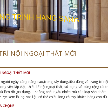
N
G
T
R
Ì
N
H
H
Ạ
N
G
S
A
N
G
TRÍ NỘI NGOẠI THẤT MỚI
I NGOẠI THẤT MỚI
n người ngày càng nâng cao,trong xây dựng,tiêu dùng và trang trí n
ong việc lắp đặt, thiết kế nội ngoại thất, sử dụng vô cùng rộng rãi t
 và làm đồ gia dụng,… Không phải ngẫu nhiên mà các loại sản phẩm
ược xem là loại vật liệu có thể chiều lòng cả mọi khách hàng cho dù l
A CHỌN?