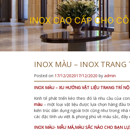
I
N
O
X
C
A
O
C
Ấ
P
C
H
O
C
Ô
INOX MÀU – INOX TRANG 
Posted on
17/12/2020
17/12/2020
by
admin
INOX MÀU – XU HƯỚNG VẬT LIỆU TRANG TRÍ NỘ
Kinh tế phát triển kéo theo đó là nhu cầu của co
màu
– một loại vật liệu được lựa chọn hàng đầu tr
kiến trúc dân dụng ngoài trời cũng như trong nhà
các đặc tính ưu việt & phong phú về màu sắc, đây đ
INOX MÀU- MẪU MÃ,MÀU SẮC NÀO CHO BẠN LỰ