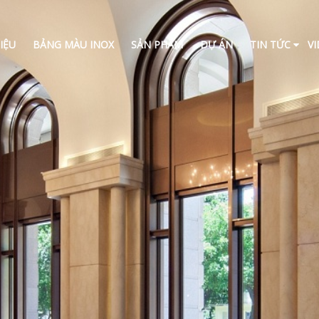
IỆU
BẢNG MÀU INOX
SẢN PHẨM
DỰ ÁN
TIN TỨC
V