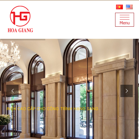
I
N
O
X
C
A
O
C
Ấ
P
C
H
O
C
Ô
N
G
T
R
Ì
N
H
H
Ạ
N
G
S
A
N
G