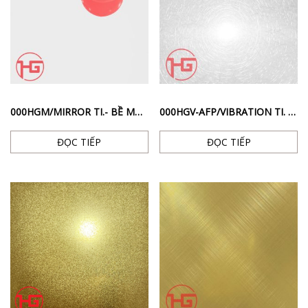
000HGM/MIRROR TI.- BỀ MẶT BÓNG GƯƠNG MÀU BẠC
000HGV-AFP/VIBRATION TI. – BỀ MẶT XƯỚC RỐI CHỐNG VÂN TAY MÀU BẠC
ĐỌC TIẾP
ĐỌC TIẾP