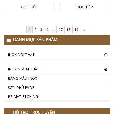
ĐỌC TIẾP
ĐỌC TIẾP
1
2
3
4
…
17
18
19
→
DANH MỤC SẢN PHẨM
INOX NỘI THẤT
INOX NGOẠI THẤT
BẢNG MÀU INOX
SƠN PHỦ PVDF
BỀ MẶT ETCHING
HỖ TRỢ TRỰC TUYẾN