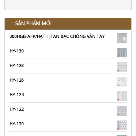
SẢN PHẨM MỚI
000HGB-AFP/HẠT TITAN BẠC CHỐNG VÂN TAY
HY-130
HY-128
HY-126
HY-124
HY-122
HY-120