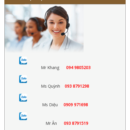
Mr Khang
094 9805203
Ms Quỳnh
093 8791298
Ms Diệu
0909 971698
Mr Ân
093 8791519