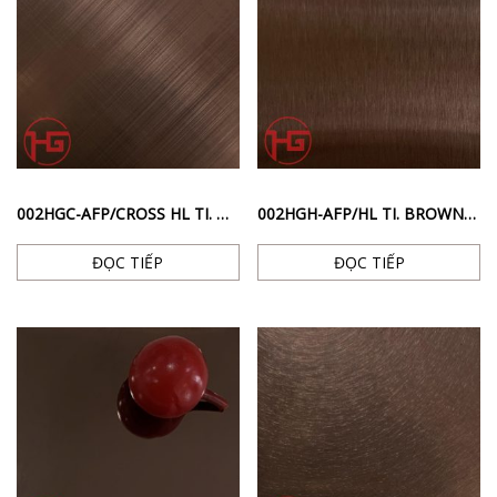
002HGC-AFP/CROSS HL TI. BROWN – INOX BỀ MẶT SỌC CHÉO CHỐNG VÂN TAY MÀU NÂU
002HGH-AFP/HL TI. BROWN – INOX BỀ MẶT HAIRLINE CHỐNG VÂN TAY MÀU NÂU
ĐỌC TIẾP
ĐỌC TIẾP