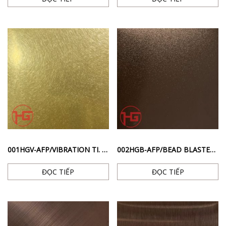
001HGV-AFP/VIBRATION TI. BRASS – INOX BỀ MẶT XƯỚC RỐI CHỐNG VÂN TAY MÀU BRASS
002HGB-AFP/BEAD BLASTED TI. BROWN – INOX BỀ MẶT PHUN CÁT CHỐNG VÂN TAY MÀU NÂU
ĐỌC TIẾP
ĐỌC TIẾP