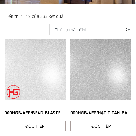
Hiển thị 1–18 của 333 kết quả
000HGB-AFP/BEAD BLASTED TI. – BỀ MẶT PHUN CÁT CHỐNG VÂN TAY MÀU BẠC
000HGB-AFP/HẠT TITAN BẠC CHỐNG VÂN TAY
ĐỌC TIẾP
ĐỌC TIẾP