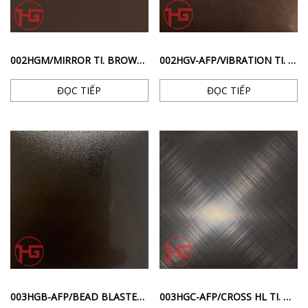
002HGM/MIRROR TI. BROWN – INOX BỀ MẶT BÓNG GƯƠNG MÀU NÂU
002HGV-AFP/VIBRATION TI. BROWN – INOX BỀ MẶT XƯỚC RỐI CHỐNG VÂN TAY MÀU NÂU
ĐỌC TIẾP
ĐỌC TIẾP
003HGB-AFP/BEAD BLASTED TI. BLACK – INOX BỀ MẶT PHUN CÁT CHỐNG VÂN TAY MÀU ĐEN
003HGC-AFP/CROSS HL TI. BLACK – INOX BỀ MẶT SỌC CHÉO CHỐNG VÂN TAY MÀU ĐEN