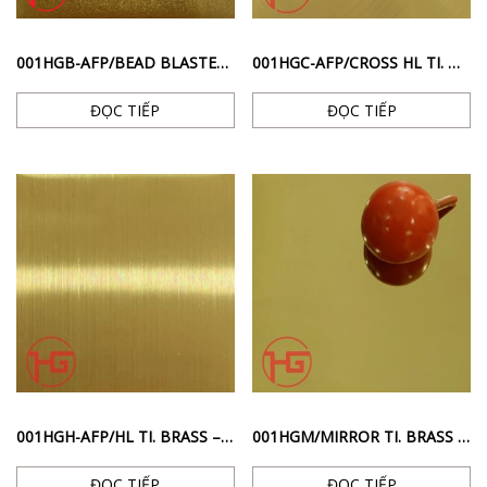
001HGB-AFP/BEAD BLASTED TI. BRASS – INOX BỀ MẶT PHUN CÁT CHỐNG VÂN TAY MÀU BRASS
001HGC-AFP/CROSS HL TI. BRASS – INOX BỀ MẶT SỌC CHÉO CHỐNG VÂN TAY MÀU BRASS
ĐỌC TIẾP
ĐỌC TIẾP
001HGH-AFP/HL TI. BRASS – INOX BỀ MẶT HAIRLINE CHỐNG VÂN TAY MÀU BRASS
001HGM/MIRROR TI. BRASS – INOX BỀ MẶT BÓNG GƯƠNG MÀU BRASS
ĐỌC TIẾP
ĐỌC TIẾP