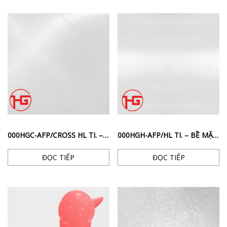
000HGC-AFP/CROSS HL TI. – BỀ MẶT SỌC CHÉO CHỐNG VÂN TAY MÀU BẠC
000HGH-AFP/HL TI. – BỀ MẶT HAIRLINE CHỐNG VÂN TAY MÀU BẠC
ĐỌC TIẾP
ĐỌC TIẾP