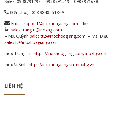
Sales:
0938791298
–
0938791519
–
0909971698
Điện thoại: 028.38485518~9
Email:
support@inoxhoagiang.com
– Mr.
Ân
sales.trangtri@inoxhg.com
– Ms. Quỳnh
sales.tt2@inoxhoagiang.com
– Ms. Diệu
sales.tt@inoxhoagiang.com
Inox Trang Trí:
https://inoxhoagiang.com; inoxhg.com
Inox Vi Sinh:
https://inoxhoagiang.vn; inoxhg.vn
LIÊN HỆ