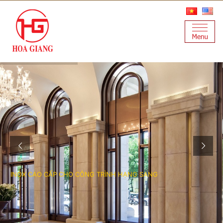
I
N
O
X
C
A
O
C
Ấ
P
C
H
O
C
Ô
N
G
T
R
Ì
N
H
H
Ạ
N
G
S
A
N
G