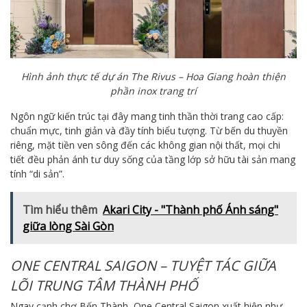
Hình ảnh thực tế dự án The Rivus – Hoa Giang hoàn thiện
phần inox trang trí
Ngôn ngữ kiến trúc tại đây mang tinh thần thời trang cao cấp:
chuẩn mực, tinh giản và đầy tính biểu tượng. Từ bến du thuyền
riêng, mặt tiền ven sông đến các không gian nội thất, mọi chi
tiết đều phản ánh tư duy sống của tầng lớp sở hữu tài sản mang
tính “di sản”.
Tìm hiểu thêm
Akari City - "Thành phố Ánh sáng"
giữa lòng Sài Gòn
ONE CENTRAL SAIGON – TUYỆT TÁC GIỮA
LÕI TRUNG TÂM THÀNH PHỐ
Ngay cạnh chợ Bến Thành, One Central Saigon xuất hiện như