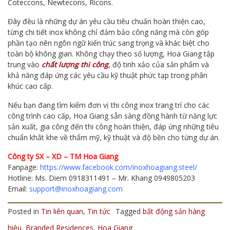
Coteccons, Newtecons, Ricons.
Đây đều là những dự án yêu cầu tiêu chuẩn hoàn thiện cao,
từng chi tiết inox không chỉ đảm bảo công năng mà còn góp
phần tạo nên ngôn ngữ kiến trúc sang trọng và khác biệt cho
toàn bộ không gian. Không chạy theo số lượng, Hoa Giang tập
trung vào
chất lượng thi công
, độ tinh xảo của sản phẩm và
khả năng đáp ứng các yêu cầu kỹ thuật phức tạp trong phân
khúc cao cấp.
Nếu bạn đang tìm kiếm đơn vị thi công inox trang trí cho các
công trình cao cấp, Hoa Giang sẵn sàng đồng hành từ năng lực
sản xuất, gia công đến thi công hoàn thiện, đáp ứng những tiêu
chuẩn khắt khe về thẩm mỹ, kỹ thuật và độ bền cho từng dự án.
Công ty SX – XD – TM Hoa Giang
Fanpage:
https://www.facebook.com/inoxhoagiang.steel/
Hotline: Ms. Diem 0918311491 – Mr. Khang 0949805203
Email:
support@inoxhoagiang.com
Posted in
Tin liên quan
,
Tin tức
Tagged
bất động sản hàng
hiệu
,
Branded Residences
,
Hoa Giang