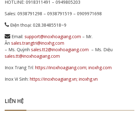
HOTLINE:
0918311491
–
0949805203
Sales:
0938791298
–
0938791519
–
0909971698
Điện thoại: 028.38485518~9
Email:
support@inoxhoagiang.com
– Mr.
Ân
sales.trangtri@inoxhg.com
– Ms. Quỳnh
sales.tt2@inoxhoagiang.com
– Ms. Diệu
sales.tt@inoxhoagiang.com
Inox Trang Trí:
https://inoxhoagiang.com; inoxhg.com
Inox Vi Sinh:
https://inoxhoagiang.vn; inoxhg.vn
LIÊN HỆ