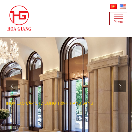
I
N
O
X
C
A
O
C
Ấ
P
C
H
O
C
Ô
N
G
T
R
Ì
N
H
H
Ạ
N
G
S
A
N
G