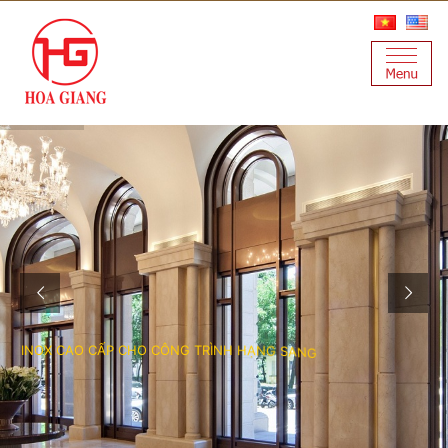
I
N
O
X
C
A
O
C
Ấ
P
C
H
O
C
Ô
N
G
T
R
Ì
N
H
H
Ạ
N
G
S
A
N
G