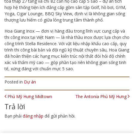
tòa tháp 27 tầng và chỉ 82 căn hộ cao cấp 5 sao – dự án tích
hợp hệ thống tiện ích đẳng cấp gồm sân tập Golf, hồ bơi, GYM,
Yoga, Cigar Lounge, BBQ Sky View, định vị là không gian sống
thượng lưu hiếm có giữa lòng trung tâm thành phố.
Hoa Giang Inox — đơn vị hàng đầu trong lĩnh vực cung cấp và
thi công inox tại Việt Nam — là nhà thầu inox được lựa chọn cho
công trình Stella Residence. Với vật liệu nhập khẩu cao cấp, quy
trình thi công bài bản và đội ngũ kỹ thuật chuyên sâu, Hoa Giang
đã hoàn thiện các hạng mục kiến trúc nội thất đòi hỏi độ chính
xác và thẩm mỹ cao — góp phần tạo nên không gian sống tinh
tế, xứng đáng với chuẩn mực 5 sao.
Posted in
Dự án
POST NAVIGATION
Phú Mỹ Hưng Midtown
The Antonia Phú Mỹ Hưng
Trả lời
Bạn phải
đăng nhập
để gửi phản hồi.