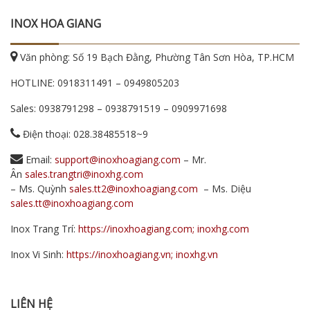
INOX HOA GIANG
Văn phòng: Số 19 Bạch Đằng, Phường Tân Sơn Hòa, TP.HCM
HOTLINE:
0918311491
–
0949805203
Sales:
0938791298
–
0938791519
–
0909971698
Điện thoại: 028.38485518~9
Email:
support@inoxhoagiang.com
– Mr.
Ân
sales.trangtri@inoxhg.com
– Ms. Quỳnh
sales.tt2@inoxhoagiang.com
– Ms. Diệu
sales.tt@inoxhoagiang.com
Inox Trang Trí:
https://inoxhoagiang.com; inoxhg.com
Inox Vi Sinh:
https://inoxhoagiang.vn; inoxhg.vn
LIÊN HỆ