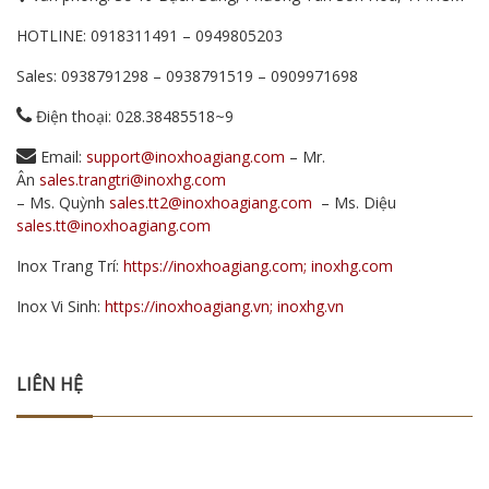
HOTLINE:
0918311491
–
0949805203
Sales:
0938791298
–
0938791519
–
0909971698
Điện thoại: 028.38485518~9
Email:
support@inoxhoagiang.com
– Mr.
Ân
sales.trangtri@inoxhg.com
– Ms. Quỳnh
sales.tt2@inoxhoagiang.com
– Ms. Diệu
sales.tt@inoxhoagiang.com
Inox Trang Trí:
https://inoxhoagiang.com; inoxhg.com
Inox Vi Sinh:
https://inoxhoagiang.vn; inoxhg.vn
LIÊN HỆ