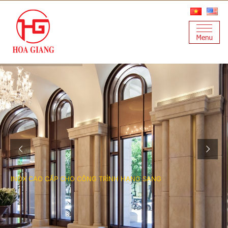
INOX CAO CẤP CHO CÔNG TRÌNH HẠNG SANG