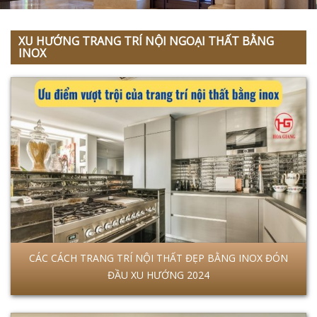
XU HƯỚNG TRANG TRÍ NỘI NGOẠI THẤT BẰNG
INOX
CÁC CÁCH TRANG TRÍ NỘI THẤT ĐẸP BẰNG INOX ĐÓN
ĐẦU XU HƯỚNG 2024