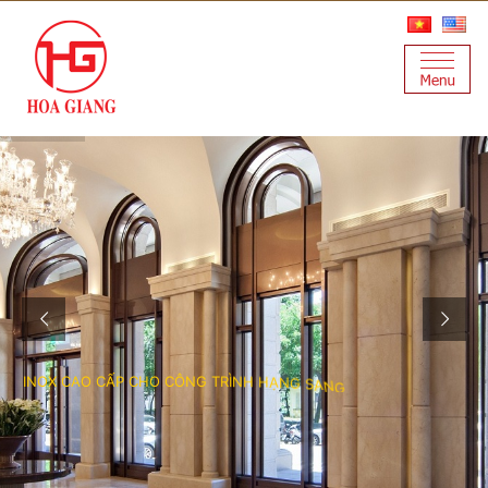
I
N
O
X
C
A
O
C
Ấ
P
C
H
O
C
Ô
N
G
T
R
Ì
N
H
H
Ạ
N
G
S
A
N
G