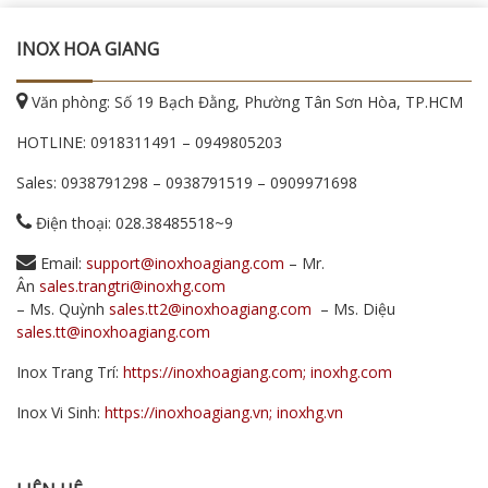
INOX HOA GIANG
Văn phòng: Số 19 Bạch Đằng, Phường Tân Sơn Hòa, TP.HCM
HOTLINE:
0918311491
–
0949805203
Sales:
0938791298
–
0938791519
–
0909971698
Điện thoại: 028.38485518~9
Email:
support@inoxhoagiang.com
– Mr.
Ân
sales.trangtri@inoxhg.com
– Ms. Quỳnh
sales.tt2@inoxhoagiang.com
– Ms. Diệu
sales.tt@inoxhoagiang.com
Inox Trang Trí:
https://inoxhoagiang.com; inoxhg.com
Inox Vi Sinh:
https://inoxhoagiang.vn; inoxhg.vn