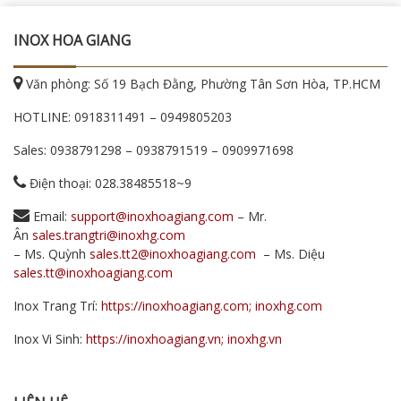
INOX HOA GIANG
Văn phòng: Số 19 Bạch Đằng, Phường Tân Sơn Hòa, TP.HCM
HOTLINE:
0918311491
–
0949805203
Sales:
0938791298
–
0938791519
–
0909971698
Điện thoại: 028.38485518~9
Email:
support@inoxhoagiang.com
– Mr.
Ân
sales.trangtri@inoxhg.com
– Ms. Quỳnh
sales.tt2@inoxhoagiang.com
– Ms. Diệu
sales.tt@inoxhoagiang.com
Inox Trang Trí:
https://inoxhoagiang.com; inoxhg.com
Inox Vi Sinh:
https://inoxhoagiang.vn; inoxhg.vn