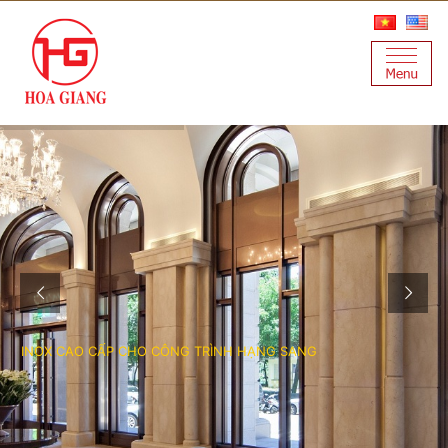
INOX CAO CẤP CHO CÔNG TRÌNH HẠNG SANG