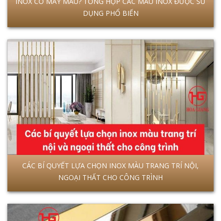
INOX CÓ MẤY MÀU? TỔNG HỢP CÁC MÀU INOX ĐƯỢC SỬ
DỤNG PHỔ BIẾN
CÁC BÍ QUYẾT LỰA CHỌN INOX MÀU TRANG TRÍ NỘI,
NGOẠI THẤT CHO CÔNG TRÌNH