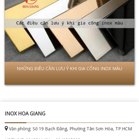
NHỮNG ĐIỀU CẦN LƯU Ý KHI GIA CÔNG INOX MÀU
INOX HOA GIANG
Văn phòng: Số 19 Bạch Đằng, Phường Tân Sơn Hòa, TP.HCM