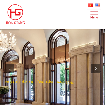
I
N
O
X
C
A
O
C
Ấ
P
C
H
O
C
Ô
N
G
T
R
Ì
N
H
H
Ạ
N
G
S
A
N
G