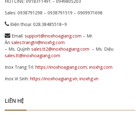
HOTLINE:
0918311491
–
0949805203
Sales:
0938791298
–
0938791519
–
0909971698
Điện thoại: 028.38485518~9
Email:
support@inoxhoagiang.com
– Mr.
Ân
sales.trangtri@inoxhg.com
– Ms. Quỳnh
sales.tt2@inoxhoagiang.com
– Ms. Diệu
sales.tt@inoxhoagiang.com
Inox Trang Trí:
https://inoxhoagiang.com; inoxhg.com
Inox Vi Sinh:
https://inoxhoagiang.vn; inoxhg.vn
LIÊN HỆ