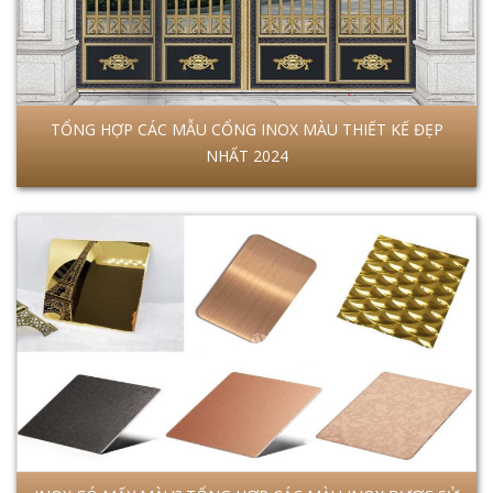
TỔNG HỢP CÁC MẪU CỔNG INOX MÀU THIẾT KẾ ĐẸP
NHẤT 2024