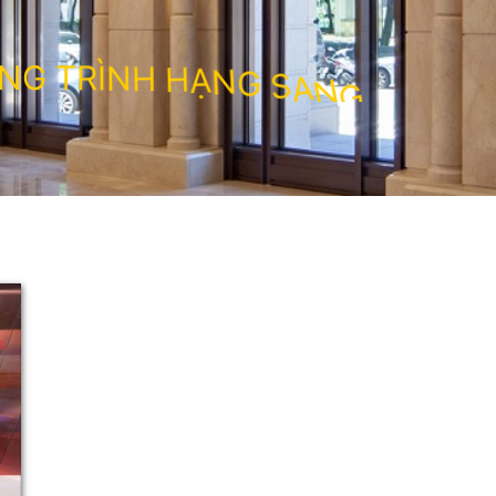
N
G
T
R
Ì
N
H
H
Ạ
N
G
S
A
N
G