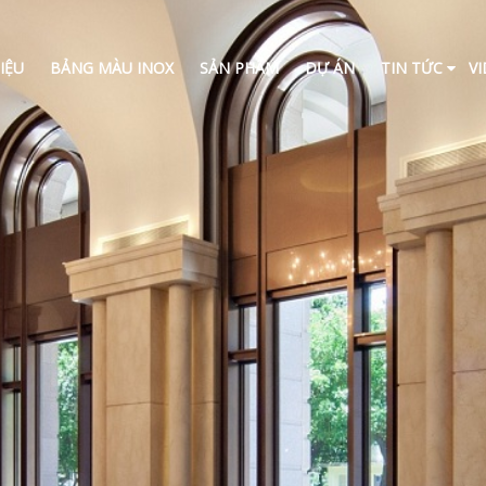
IỆU
BẢNG MÀU INOX
SẢN PHẨM
DỰ ÁN
TIN TỨC
V