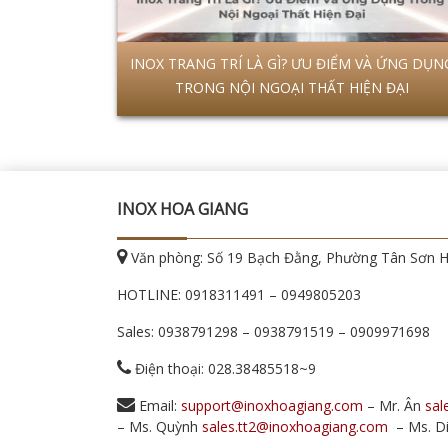
INOX TRANG TRÍ LÀ GÌ? ƯU ĐIỂM VÀ ỨNG DỤN
TRONG NỘI NGOẠI THẤT HIỆN ĐẠI
INOX HOA GIANG
Văn phòng: Số 19 Bạch Đằng, Phường Tân Sơn 
HOTLINE:
0918311491
–
0949805203
Sales:
0938791298
–
0938791519
–
0909971698
Điện thoại: 028.38485518~9
Email:
support@inoxhoagiang.com
– Mr. Ân
sal
– Ms. Quỳnh
sales.tt2@inoxhoagiang.com
– Ms. D