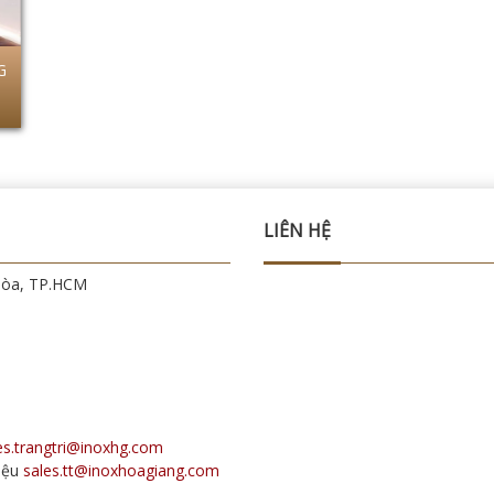
G
LIÊN HỆ
Hòa, TP.HCM
es.trangtri@inoxhg.com
iệu
sales.tt@inoxhoagiang.com