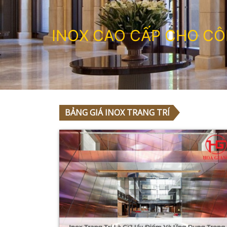
I
N
O
X
C
A
O
C
Ấ
P
C
H
O
C
Ô
BẢNG GIÁ INOX TRANG TRÍ