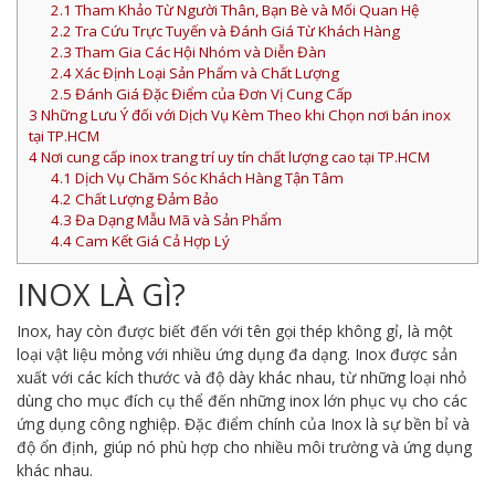
2.1
Tham Khảo Từ Người Thân, Bạn Bè và Mối Quan Hệ
2.2
Tra Cứu Trực Tuyến và Đánh Giá Từ Khách Hàng
2.3
Tham Gia Các Hội Nhóm và Diễn Đàn
2.4
Xác Định Loại Sản Phẩm và Chất Lượng
2.5
Đánh Giá Đặc Điểm của Đơn Vị Cung Cấp
3
Những Lưu Ý đối với Dịch Vụ Kèm Theo khi Chọn nơi bán inox
tại TP.HCM
4
Nơi cung cấp inox trang trí uy tín chất lượng cao tại TP.HCM
4.1
Dịch Vụ Chăm Sóc Khách Hàng Tận Tâm
4.2
Chất Lượng Đảm Bảo
4.3
Đa Dạng Mẫu Mã và Sản Phẩm
4.4
Cam Kết Giá Cả Hợp Lý
INOX LÀ GÌ?
Inox, hay còn được biết đến với tên gọi thép không gỉ, là một
loại vật liệu mỏng với nhiều ứng dụng đa dạng. Inox được sản
xuất với các kích thước và độ dày khác nhau, từ những loại nhỏ
dùng cho mục đích cụ thể đến những inox lớn phục vụ cho các
ứng dụng công nghiệp. Đặc điểm chính của Inox là sự bền bỉ và
độ ổn định, giúp nó phù hợp cho nhiều môi trường và ứng dụng
khác nhau.