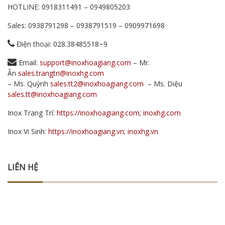
HOTLINE:
0918311491
–
0949805203
Sales:
0938791298
–
0938791519
–
0909971698
Điện thoại: 028.38485518~9
Email:
support@inoxhoagiang.com
– Mr.
Ân
sales.trangtri@inoxhg.com
– Ms. Quỳnh
sales.tt2@inoxhoagiang.com
– Ms. Diệu
sales.tt@inoxhoagiang.com
Inox Trang Trí:
https://inoxhoagiang.com; inoxhg.com
Inox Vi Sinh:
https://inoxhoagiang.vn; inoxhg.vn
LIÊN HỆ