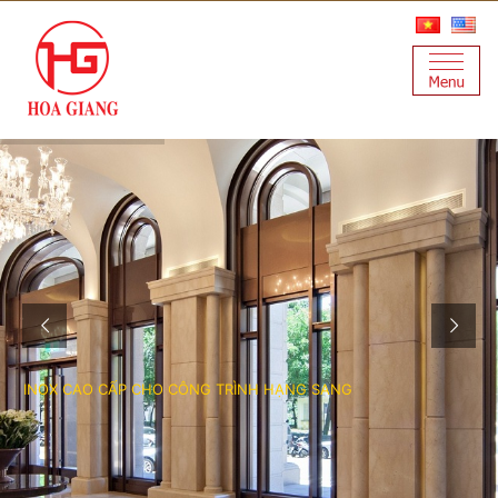
I
N
O
X
C
A
O
C
Ấ
P
C
H
O
C
Ô
N
G
T
R
Ì
N
H
H
Ạ
N
G
S
A
N
G