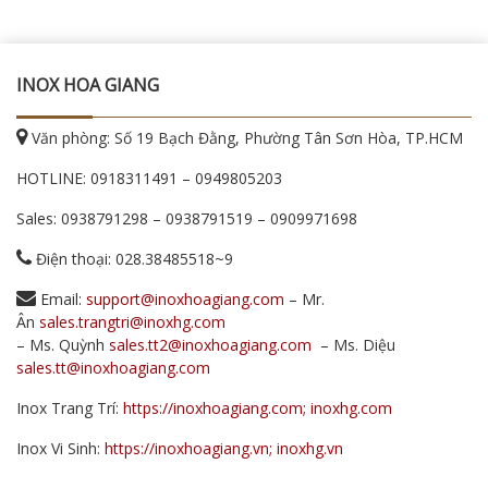
INOX HOA GIANG
Văn phòng: Số 19 Bạch Đằng, Phường Tân Sơn Hòa, TP.HCM
HOTLINE:
0918311491
–
0949805203
Sales:
0938791298
–
0938791519
–
0909971698
Điện thoại: 028.38485518~9
Email:
support@inoxhoagiang.com
– Mr.
Ân
sales.trangtri@inoxhg.com
– Ms. Quỳnh
sales.tt2@inoxhoagiang.com
– Ms. Diệu
sales.tt@inoxhoagiang.com
Inox Trang Trí:
https://inoxhoagiang.com; inoxhg.com
Inox Vi Sinh:
https://inoxhoagiang.vn; inoxhg.vn