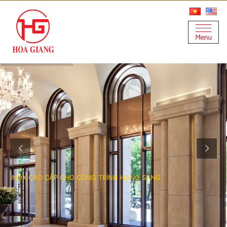
I
N
O
X
C
A
O
C
Ấ
P
C
H
O
C
Ô
N
G
T
R
Ì
N
H
H
Ạ
N
G
S
A
N
G