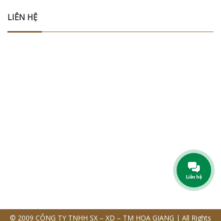
LIÊN HỆ
Liên hệ
© 2009 CÔNG TY TNHH SX – XD – TM HOA GIANG | All Rights