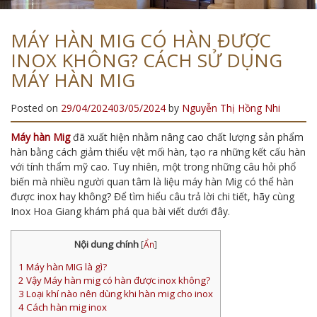
MÁY HÀN MIG CÓ HÀN ĐƯỢC
INOX KHÔNG? CÁCH SỬ DỤNG
MÁY HÀN MIG
Posted on
29/04/2024
03/05/2024
by
Nguyễn Thị Hồng Nhi
Máy hàn Mig
đã xuất hiện nhằm nâng cao chất lượng sản phẩm
hàn bằng cách giảm thiểu vệt mối hàn, tạo ra những kết cấu hàn
với tính thẩm mỹ cao. Tuy nhiên, một trong những câu hỏi phổ
biến mà nhiều người quan tâm là liệu máy hàn Mig có thể hàn
được inox hay không? Để tìm hiểu câu trả lời chi tiết, hãy cùng
Inox Hoa Giang khám phá qua bài viết dưới đây.
Nội dung chính
[
Ẩn
]
1
Máy hàn MIG là gì?
2
Vậy Máy hàn mig có hàn được inox không?
3
Loại khí nào nên dùng khi hàn mig cho inox
4
Cách hàn mig inox