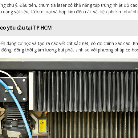
 chú ý. Đầu tiên, chùm tia laser có khả năng tập trung nhiệt độ cao 
 dạng vật liệu, từ kim loại và hợp kim đến các vật liệu phi kim như nh
theo yêu cầu tại TP.HCM
ến dạng cơ học và tạo ra các vết cắt sắc nét, có độ chính xác cao. K
ao động, đồng thời giảm lượng bụi phát sinh so với phương pháp cơ họ