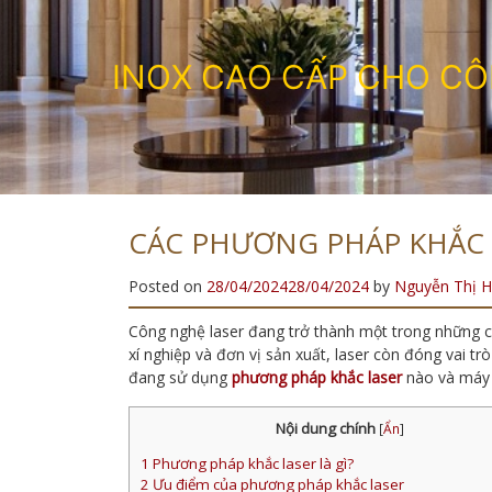
I
N
O
X
C
A
O
C
Ấ
P
C
H
O
C
Ô
CÁC PHƯƠNG PHÁP KHẮC 
Posted on
28/04/2024
28/04/2024
by
Nguyễn Thị H
Công nghệ laser đang trở thành một trong những cô
xí nghiệp và đơn vị sản xuất, laser còn đóng vai trò
đang sử dụng
phương pháp khắc laser
nào và máy 
Nội dung chính
[
Ẩn
]
1
Phương pháp khắc laser là gì?
2
Ưu điểm của phương pháp khắc laser