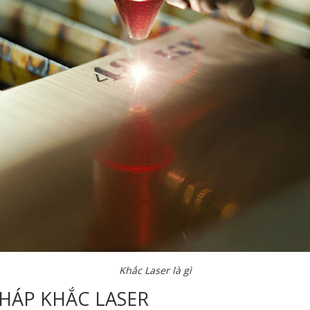
Khắc Laser là gì
HÁP KHẮC LASER