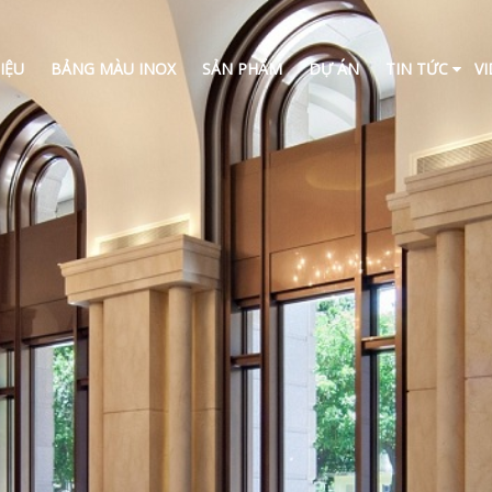
IỆU
BẢNG MÀU INOX
SẢN PHẨM
DỰ ÁN
TIN TỨC
V