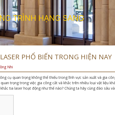
N
G
T
R
Ì
N
H
H
Ạ
N
G
S
A
N
G
LASER PHỔ BIẾN TRONG HIỆN NAY
ồng Nhi
ng cụ quan trọng không thể thiếu trong lĩnh vực sản xuất và gia công
 quan trọng trong việc gia công cắt và khắc trên nhiều loại vật liệu kh
khắc tia laser hoạt động như thế nào? Chúng ta hãy cùng đào sâu và