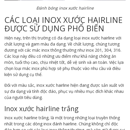
Đánh bóng inox xước hairline
CÁC LOẠI INOX XƯỚC HAIRLINE
ĐƯỢC SỬ DỤNG PHỔ BIẾN
Hiện nay, trên thị trường có đa dạng loại inox xước hairline với
chất lượng và gam màu đa dạng. Về chất lượng, chúng tương
đương với các mác inox thông thường như inox 201, 304, 316.
Các loại này đều có những ưu điểm như khả năng chống ăn
mòn, tuổi thọ cao, chịu nhiệt tốt, dễ vệ sinh và an toàn. Việc lựa
chọn loại mác inox phù hợp sẽ phụ thuộc vào nhu cầu và điều
kiện sử dụng cụ thể.
Đối với màu sắc, inox xước hairline hiện đang được sản xuất với
sự đa dạng và tính độc đáo, phục vụ nhiều mục đích khác nhau
của người tiêu dùng.
Inox xước hairline trắng
Inox xước hairline trắng, là một trong những loại truyền thống
nhất trong các dòng inox đánh hairline. Chúng không chỉ độc
đáo hơn so với các loại inox thông thường, mà còn giữ được sự