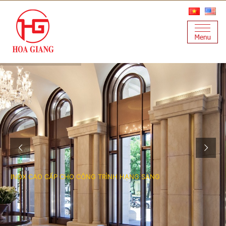
I
N
O
X
C
A
O
C
Ấ
P
C
H
O
C
Ô
N
G
T
R
Ì
N
H
H
Ạ
N
G
S
A
N
G