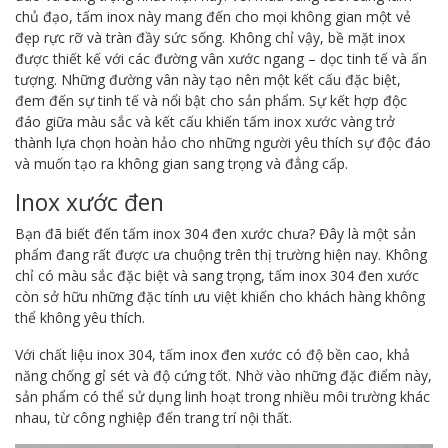
chủ đạo, tấm inox này mang đến cho mọi không gian một vẻ
đẹp rực rỡ và tràn đầy sức sống. Không chỉ vậy, bề mặt inox
được thiết kế với các đường vân xước ngang – dọc tinh tế và ấn
tượng. Những đường vân này tạo nên một kết cấu đặc biệt,
đem đến sự tinh tế và nổi bật cho sản phẩm. Sự kết hợp độc
đáo giữa màu sắc và kết cấu khiến tấm inox xước vàng trở
thành lựa chọn hoàn hảo cho những người yêu thích sự độc đáo
và muốn tạo ra không gian sang trọng và đẳng cấp.
Inox xước đen
Bạn đã biết đến tấm inox 304 đen xước chưa? Đây là một sản
phẩm đang rất được ưa chuộng trên thị trường hiện nay. Không
chỉ có màu sắc đặc biệt và sang trọng, tấm inox 304 đen xước
còn sở hữu những đặc tính ưu việt khiến cho khách hàng không
thể không yêu thích.
Với chất liệu inox 304, tấm inox đen xước có độ bền cao, khả
năng chống gỉ sét và độ cứng tốt. Nhờ vào những đặc điểm này,
sản phẩm có thể sử dụng linh hoạt trong nhiều môi trường khác
nhau, từ công nghiệp đến trang trí nội thất.