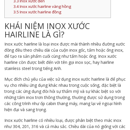
3.3
Inox xước đen
3.4
Inox xước hairline vàng hồng
3.5
Inox xước hairline đồng
KHÁI NIỆM INOX XƯỚC
HAIRLINE LÀ GÌ?
Inox xước hairline là loại inox được mài thành nhiều đường xước
đồng đều theo chiều dài của cuộn inox gốc, tấm hoặc ống inox,
để tạo ra sản phẩm cuối cùng như tấm hoặc ống. Inox xước
hairline còn được biết đến với tên gọi inox sọc, hay hairline
stainless steel trong tiếng Anh.
Mục đích chủ yếu của việc sử dụng inox xước hairline là để phục
vụ cho nhiều ứng dụng khác nhau trong cuộc sống, đặc biệt là
trong các ứng dụng đòi hỏi sự thẩm mỹ và sự khác biệt so với
những tấm inox trơn thông thường, thường được sử dụng trong
các công trình như ốp cabin thang máy, mang lại vẻ ngoại hình
hiện đại và sang trọng.
Inox xước hairline có nhiều loại, được phân biệt theo mác inox
như 304, 201, 316 và cả màu sắc. Chiều dài của nó giống với các