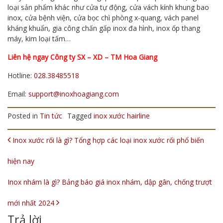
loại sản phẩm khác như cửa tự động, cửa vách kính khung bao
inox, cửa bệnh viện, cửa bọc chì phòng x-quang, vách panel
kháng khuẩn, gia công chấn gấp inox đa hình, inox ốp thang
máy, kim loại tấm…
Liên hệ ngay Công ty SX – XD – TM Hoa Giang
Hotline:
028.38485518
Email:
support@inoxhoagiang.com
Posted in
Tin tức
Tagged
inox xước hairline
POST NAVIGATION
Inox xước rối là gì? Tổng hợp các loại inox xước rối phổ biến
hiện nay
Inox nhám là gì? Bảng báo giá inox nhám, dập gân, chống trượt
mới nhất 2024
Trả lời