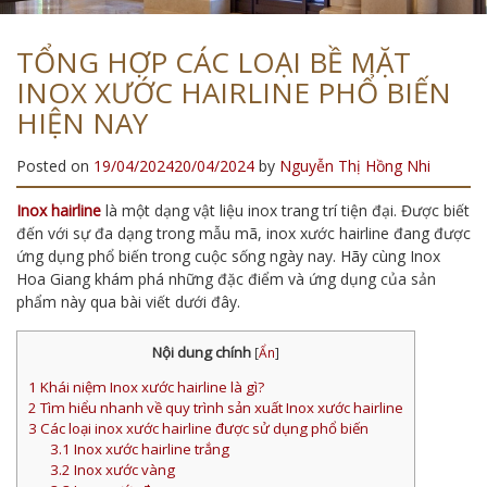
TỔNG HỢP CÁC LOẠI BỀ MẶT
INOX XƯỚC HAIRLINE PHỔ BIẾN
HIỆN NAY
Posted on
19/04/2024
20/04/2024
by
Nguyễn Thị Hồng Nhi
Inox hairline
là một dạng vật liệu inox trang trí tiện đại. Được biết
đến với sự đa dạng trong mẫu mã, inox xước hairline đang được
ứng dụng phổ biến trong cuộc sống ngày nay. Hãy cùng Inox
Hoa Giang khám phá những đặc điểm và ứng dụng của sản
phẩm này qua bài viết dưới đây.
Nội dung chính
[
Ẩn
]
1
Khái niệm Inox xước hairline là gì?
2
Tìm hiểu nhanh về quy trình sản xuất Inox xước hairline
3
Các loại inox xước hairline được sử dụng phổ biến
3.1
Inox xước hairline trắng
3.2
Inox xước vàng