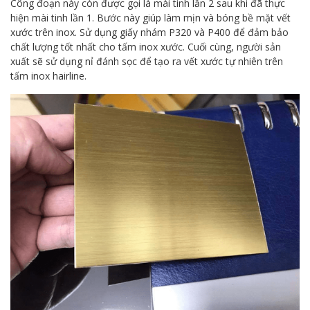
Công đoạn này còn được gọi là mài tinh lần 2 sau khi đã thực
hiện mài tinh lần 1. Bước này giúp làm mịn và bóng bề mặt vết
xước trên inox. Sử dụng giấy nhám P320 và P400 để đảm bảo
chất lượng tốt nhất cho tấm inox xước. Cuối cùng, người sản
xuất sẽ sử dụng nỉ đánh sọc để tạo ra vết xước tự nhiên trên
tấm inox hairline.