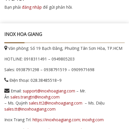
Bạn phải
đăng nhập
để gửi phản hồi.
INOX HOA GIANG
Văn phòng: Số 19 Bạch Đằng, Phường Tân Sơn Hòa, TP.HCM
HOTLINE:
0918311491
–
0949805203
Sales:
0938791298
–
0938791519
–
0909971698
Điện thoại: 028.38485518~9
Email:
support@inoxhoagiang.com
– Mr.
Ân
sales.trangtri@inoxhg.com
– Ms. Quỳnh
sales.tt2@inoxhoagiang.com
– Ms. Diệu
sales.tt@inoxhoagiang.com
Inox Trang Trí:
https://inoxhoagiang.com; inoxhg.com