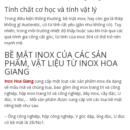
Tính chất cơ học và tính vật lý
Trong điều kiện thông thường, bề mặt inox, hay còn gọi là thép
không gỉ Austenitic, có từ tính rất yếu (gần như không có). Tuy
nhiên, trong môi trường nhiệt độ thấp hoặc sau khi trải qua các
quá trình gia công cắt góc, từ tính của inox 304 có thể trở nên
mạnh mẽ.
BỀ MẶT INOX CỦA CÁC SẢN
PHẨM, VẬT LIỆU TỪ INOX HOA
GIANG
Inox Hoa Giang
cung cấp một loạt các sản phẩm inox đa dạng
về mẫu mã và chủng loại, bao gồm ống inox trang trí và công
nghiệp, hộp inox trang trí và công nghiệp, dây inox, cây đặc, U
đúc, V đúc,… Mỗi sản phẩm được cung cấp với các loại bề mặt
riêng biệt như sau:
– Ống công nghiệp, hộp công nghiệp, V góc dập, ống đúc, U đúc
có bề mặt là 2B/No1.