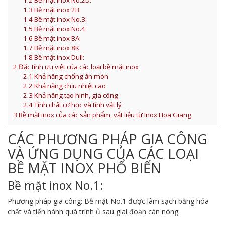
1.2
Bề mặt inox No.2D:
1.3
Bề mặt inox 2B:
1.4
Bề mặt inox No.3:
1.5
Bề mặt inox No.4:
1.6
Bề mặt inox BA:
1.7
Bề mặt inox 8K:
1.8
Bề mặt inox Dull:
2
Đặc tính ưu việt của các loại bề mặt inox
2.1
Khả năng chống ăn mòn
2.2
Khả năng chịu nhiệt cao
2.3
Khả năng tạo hình, gia công
2.4
Tính chất cơ học và tính vật lý
3
Bề mặt inox của các sản phẩm, vật liệu từ Inox Hoa Giang
CÁC PHƯƠNG PHÁP GIA CÔNG
VÀ ỨNG DỤNG CỦA CÁC LOẠI
BỀ MẶT INOX PHỔ BIẾN
Bề mặt inox No.1:
Phương pháp gia công: Bề mặt No.1 được làm sạch bằng hóa
chất và tiến hành quá trình ủ sau giai đoạn cán nóng.