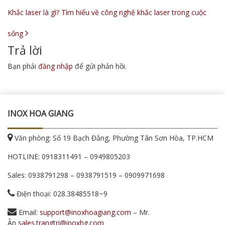
Khắc laser là gì? Tìm hiểu về công nghệ khắc laser trong cuộc
sống
Trả lời
Bạn phải
đăng nhập
để gửi phản hồi.
INOX HOA GIANG
Văn phòng: Số 19 Bạch Đằng, Phường Tân Sơn Hòa, TP.HCM
HOTLINE:
0918311491
–
0949805203
Sales:
0938791298
–
0938791519
–
0909971698
Điện thoại: 028.38485518~9
Email:
support@inoxhoagiang.com
– Mr.
Ân
sales.trangtri@inoxhg.com