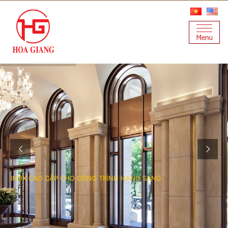
I
N
O
X
C
A
O
C
Ấ
P
C
H
O
C
Ô
N
G
T
R
Ì
N
H
H
Ạ
N
G
S
A
N
G